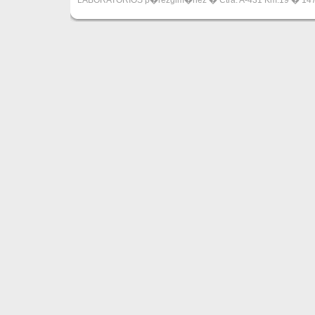
LABORATORIOS p�rezgim�nez � Ctra. A-431 Km.19 � 14720