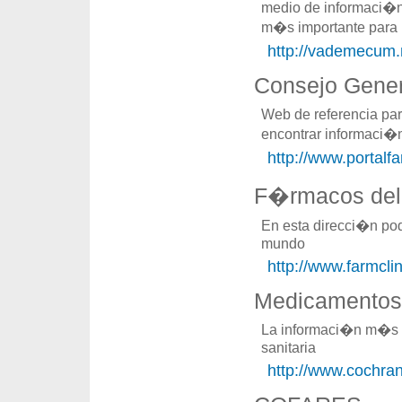
medio de informaci�
m�s importante para 
http://vademecum
Consejo Gene
Web de referencia par
encontrar informaci�
http://www.portal
F�rmacos de
En esta direcci�n po
mundo
http://www.farmcl
Medicamentos 
La informaci�n m�s fi
sanitaria
http://www.cochran