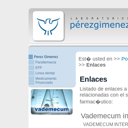
Perez Gimenez
Est� usted en >>
Po
Parafarmacia
>>
Enlaces
EFP
Linea dental
Enlaces
Medicamento
Financiado
Listado de enlaces 
relacionadas con el s
farmac�utico:
Vademecum int
VADEMECUM INTERN